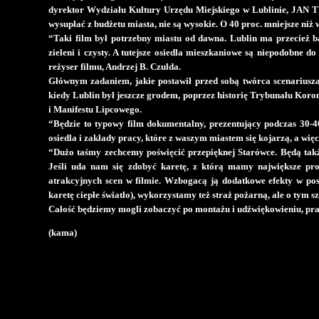
dyrektor Wydziału Kultury Urzędu Miejskiego w Lublinie, JAN T
wysupłać z budżetu miasta, nie są wysokie. O 40 proc. mniejsze niż
“Taki film był potrzebny miastu od dawna. Lublin ma przecież ba
zieleni i czysty. A tutejsze osiedla mieszkaniowe są niepodobne d
reżyser filmu, Andrzej B. Czulda.
Głównym zadaniem, jakie postawił przed sobą twórca scenariusza j
kiedy Lublin był jeszcze grodem, poprzez historię Trybunału Kor
i Manifestu Lipcowego.
“Będzie to typowy film dokumentalny, prezentujący podczas 30-40 
osiedla i zakłady pracy, które z waszym miastem się kojarzą, a w
“Dużo taśmy zechcemy poświęcić przepięknej Starówce. Będą takż
Jeśli uda nam się zdobyć karetę, z którą mamy największe pr
atrakcyjnych scen w filmie. Wzbogacą ją dodatkowe efekty w pos
karetę ciepłe światło), wykorzystamy też straż pożarną, ale o tym sza
Całość będziemy mogli zobaczyć po montażu i udźwiękowieniu, pr
(kama)