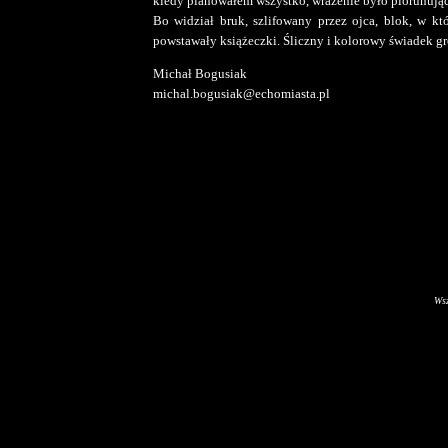
kiedy planowałem wszystko, wrażenie było piorunując
Bo widział bruk, szlifowany przez ojca, blok, w kt
powstawały książeczki. Śliczny i kolorowy świadek gr
Michał Bogusiak
michal.bogusiak@echomiasta.pl
Wsz