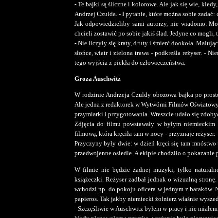
- Te bajki są śliczne i kolorowe. Ale jak się wie, kied
Andrzej Czulda. - I pytanie, które można sobie zadać:
Jak odpowiedzieliby sami autorzy, nie wiadomo. Moż
chcieli zostawić po sobie jakiś ślad. Jedyne co mogli, 
- Nie liczyły się kraty, druty i śmierć dookoła. Maluj
słońce, wiatr i zielona trawa - podkreśla reżyser. - 
tego wyjścia z piekła do człowieczeństwa.
Groza Auschwitz
W rodzinie Andrzeja Czuldy obozowa bajka po prostu 
Ale jedna z redaktorek w Wytwórni Filmów Oświatowych
przymiarki i przygotowania. Wreszcie udało się zdobyć
Zdjęcia do filmu powstawały w byłym niemieckim 
filmową, która kręciła tam w nocy - przyznaje reżyser.
Przyczyny były dwie: w dzień kręci się tam mnóstwo 
przedwojenne osiedle. A ekipie chodziło o pokazanie p
W filmie nie będzie żadnej muzyki, tylko naturaln
książeczki. Reżyser zadbał jednak o wizualną stronę.
wchodzi np. do pokoju oficera w jednym z baraków. Na
papieros. Tak jakby niemiecki żołnierz właśnie wyszed
- Szczęśliwie w Auschwitz byłem w pracy i nie miałem 