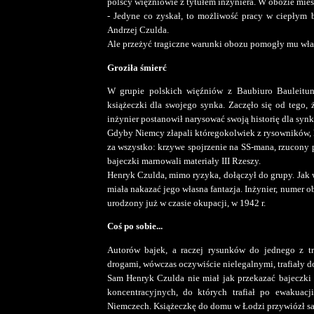
polscy więźniowie z tytułem inżyniera. W obozie mieszk
- Jedyne co zyskał, to możliwość pracy w ciepłym 
Andrzej Czulda.
Ale przeżyć tragiczne warunki obozu pomogły mu właś
Groziła śmierć
W grupie polskich więźniów z Baubiuro Bauleitun
książeczki dla swojego synka. Zaczęło się od tego, 
inżynier postanowił narysować swoją historię dla synka
Gdyby Niemcy złapali któregokolwiek z rysowników, 
za wszystko: krzywe spojrzenie na SS-mana, rzucony p
bajeczki marnowali materiały III Rzeszy.
Henryk Czulda, mimo ryzyka, dołączył do grupy. Jak wsz
miała nakazać jego własna fantazja. Inżynier, numer
urodzony już w czasie okupacji, w 1942 r.
Coś po sobie...
Autorów bajek, a raczej rysunków do jednego z trz
drogami, wówczas oczywiście nielegalnymi, trafiały do
Sam Henryk Czulda nie miał jak przekazać bajeczki
koncentracyjnych, do których trafiał po ewakua
Niemczech. Książeczkę do domu w Łodzi przywiózł s