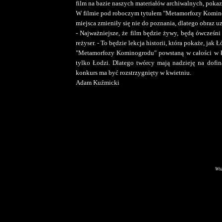
film na bazie naszych materiałów archiwalnych, pokaz
W filmie pod roboczym tytułem "Metamorfozy Komino
miejsca zmieniły się nie do poznania, dlatego obraz u
- Najważniejsze, że film będzie żywy, będą ówcześni
reżyser. - To będzie lekcja historii, która pokaże, jak Ł
"Metamorfozy Kominogrodu" powstaną w całości w Ło
tylko Łodzi. Dlatego twórcy mają nadzieję na dofi
konkurs ma być rozstrzygnięty w kwietniu.
Adam Kuźmicki
Wsz