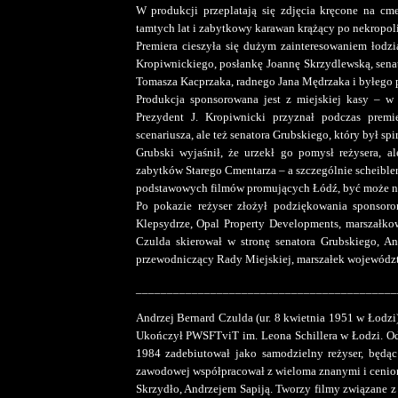
W produkcji przeplatają się zdjęcia kręcone na cme
tamtych lat i zabytkowy karawan krążący po nekropoli
Premiera cieszyła się dużym zainteresowaniem łodz
Kropiwnickiego, posłankę Joannę Skrzydlewską, sen
Tomasza Kacprzaka, radnego Jana Mędrzaka i byłego 
Produkcja sponsorowana jest z miejskiej kasy – w
Prezydent J. Kropiwnicki przyznał podczas premie
scenariusza, ale też senatora Grubskiego, który był sp
Grubski wyjaśnił, że urzekł go pomysł reżysera, a
zabytków Starego Cmentarza – a szczególnie scheibler
podstawowych filmów promujących Łódź, być może naw
Po pokazie reżyser złożył podziękowania sponsor
Klepsydrze, Opal Property Developments, marszałko
Czulda skierował w stronę senatora Grubskiego, A
przewodniczący Rady Miejskiej, marszałek województ
__________________________________________
Andrzej Bernard Czulda (ur. 8 kwietnia 1951 w Łodzi)
Ukończył PWSFTviT im. Leona Schillera w Łodzi. O
1984 zadebiutował jako samodzielny reżyser, będąc
zawodowej współpracował z wieloma znanymi i cenio
Skrzydło, Andrzejem Sapiją. Tworzy filmy związane z his