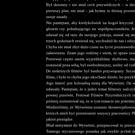
Był skromny i nie miał cech przywódczych – w dzis
pierwszy plan, nie miał – jak byśmy to dzisiaj powied
swoje zasady…
Nie pamiętam, aby kiedykolwiek na kogoś krzyczał
głosem czy pohukującego na współpracowników. Jeśl
udawał się od razu do swojego pokoju, stawał się 
trzech godzinach otwierał się, wychodził do nas i odz
Chyba nie miał zbyt dużo czasu na życie pozazawodowe
załatwienia. Znam jego rodzinę i wiem, że spraw zaw
Ponieważ często razem wyjeżdżaliśmy służbowo, mia
zostawiał poza sobą, był swobodniejszy, wolny od c
Do niektórych filmów był bardzo przywiązany. Szcz
filmu, i było to chyba jego ukochane dzieło, bo przyk
Jego śmierć jest kolosalną stratą dla Wytwórni. On 
udawały. Pamiętam, że o jeden temat filmowy walczyli
pewnej przerwie, Festiwal Filmów Przyrodniczych i
później zorientował się, że w tym temacie nie jesteśm
Wiedzieliśmy, że Wytwórnia zostanie skomercjalizowa
których mieli być przeniesieni wszyscy pracownicy. Pl
jakieś pieniądze.
Miał sentyment do Wytwórni, przepracował tu przecie
Tamtego styczniowego poranka jak zwykle jechał do