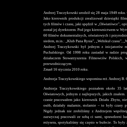
Andrzej Traczykowski urodził się 28 maja 1949 roku
Jako kierownik produkcji zrealizował dziesiątki fi
tych filmów i czasu, jaki spędził w „Oświatówce”, op
został jej dyrektorem. Pod jego kierownictwem w W
60 filmów dokumentalnych, oświatowych i przyrodnic
siedem, m.in.: „Klub Pana Rysia”, „Wehikuł czasu”, „W
Andrzej Traczykowski był jednym z inicjatorów r
Puchalskiego. Od 1998 roku zasiadał w radzie pro
działaczem Stowarzyszenia Filmowców Polskich, 
przewodniczącym.
Zmarł 16 stycznia 2010 roku.
Andrzeja Traczykowskiego wspomina reż. Andrzej B. 
Andrzeja Traczykowskiego poznałem około 35 la
Oświatowych, jednym z najlepszych, jakich znałem.
czasie pracowałem jako kierownik Działu Zbytu, ni
osób, działały malarnie, stolarnie – to były czas
Nigdy jednak nie zrobiliśmy z Andrzejem wspólneg
zazwyczaj pracowali ze sobą ci sami, sprawdzeni lu
reżysera, spotykaliśmy się często w bufecie. To były