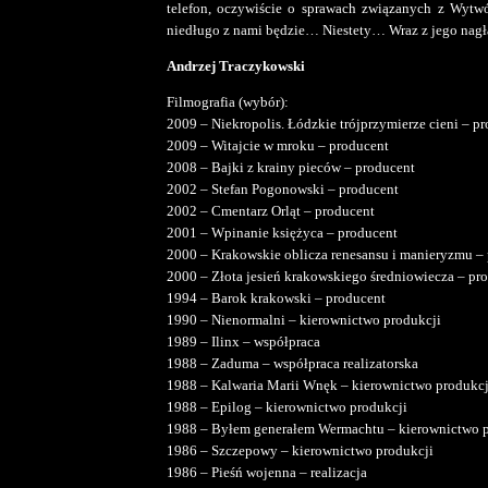
telefon, oczywiście o sprawach związanych z Wytwó
niedługo z nami będzie… Niestety… Wraz z jego nagłą
Andrzej Traczykowski
Filmografia (wybór):
2009 – Niekropolis. Łódzkie trójprzymierze cieni – p
2009 – Witajcie w mroku – producent
2008 – Bajki z krainy pieców – producent
2002 – Stefan Pogonowski – producent
2002 – Cmentarz Orląt – producent
2001 – Wpinanie księżyca – producent
2000 – Krakowskie oblicza renesansu i manieryzmu –
2000 – Złota jesień krakowskiego średniowiecza – pr
1994 – Barok krakowski – producent
1990 – Nienormalni – kierownictwo produkcji
1989 – Ilinx – współpraca
1988 – Zaduma – współpraca realizatorska
1988 – Kalwaria Marii Wnęk – kierownictwo produkcj
1988 – Epilog – kierownictwo produkcji
1988 – Byłem generałem Wermachtu – kierownictwo p
1986 – Szczepowy – kierownictwo produkcji
1986 – Pieśń wojenna – realizacja