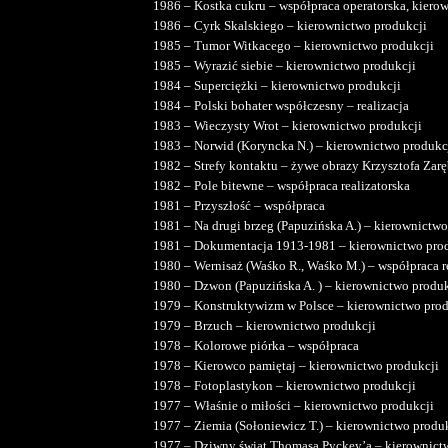
1986 – Kostka cukru – współpraca operatorska, kiero
1986 – Cyrk Skalskiego – kierownictwo produkcji
1985 – Tumor Witkacego – kierownictwo produkcji
1985 – Wyrazić siebie – kierownictwo produkcji
1984 – Superciężki – kierownictwo produkcji
1984 – Polski bohater współczesny – realizacja
1983 – Wieczysty Wrot – kierownictwo produkcji
1983 – Norwid (Koryncka N.) – kierownictwo produkc
1982 – Strefy kontaktu – żywe obrazy Krzysztofa Zar
1982 – Pole bitewne – współpraca realizatorska
1981 – Przyszłość – współpraca
1981 – Na drugi brzeg (Papuzińska A.) – kierownictwo
1981 – Dokumentacja 1913-1981 – kierownictwo pro
1980 – Wernisaż (Waśko R., Waśko M.) – współpraca re
1980 – Dzwon (Papuzińska A. ) – kierownictwo produk
1979 – Konstruktywizm w Polsce – kierownictwo prod
1979 – Brzuch – kierownictwo produkcji
1978 – Kolorowe piórka – współpraca
1978 – Kierowco pamiętaj – kierownictwo produkcji
1978 – Fotoplastykon – kierownictwo produkcji
1977 – Właśnie o miłości – kierownictwo produkcji
1977 – Ziemia (Sołoniewicz T.) – kierownictwo produ
1977 – Dziwny świat Thomasa Pyckey’a – kierownict