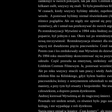
zamknięci w swoich pokojach, tak jak dziś. Centrum 
kilkaset osób, wszyscy się znali. To była prawdziwa 
W czasach, kiedy wszyscy byliśmy młodzi, zupełnie
wesoło. A ponieważ byliśmy niemal rówieśnikami (An
różnice poglądów. Ale on nigdy nie upierał się prz
rozmówcy, ale i umiał nas przekonywać do swoich ar
Po restrukturyzacji Wytwórni w 1994 roku Andrzej zo
poparcie, był jednym z nas. Okres tuż po restruktur
nową rzeczywistość. Restrukturyzacja również dla n
więcej niż dwudziestu pięciu pracowników. Cenił na
Potem czas i los zredukowały stan Wytwórni do dziew
Po 1994 roku musieliśmy skoncentrować się na pozys
odeszło. Część przeszła na emeryturę, niektórzy od
Łódzkim Centrum Filmowym. Ja, ponieważ wcześniej 
Ale po roku wszyscy stracili tam pracę i wtedy An
robiłem film na Kilińskiego, gdyż byłem bardzo zwi
pracowników, którzy z sentymentem odwiedzali to miej
maniery, a przy tym był otwarty i bezpośredni. Nie s
człowiekiem, a dopiero potem dyrektorem.
Andrzej kierował Wytwórnią aż do tragicznej śmierci.
Powstało też siedem seriali, co również było jego za
kolegą, i nie wypadając z roli dyrektora.
Swoją pracę opisał w książce „Czas komety”, ale poza