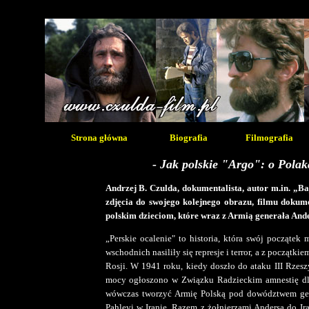
Strona główna
Biografia
Filmografia
- Jak polskie "Argo": o Polaka
Andrzej B. Czulda, dokumentalista, autor m.in. „B
zdjęcia do swojego kolejnego obrazu, filmu dokume
polskim dzieciom, które wraz z Armią generała Ander
„Perskie ocalenie" to historia, która swój począte
wschodnich nasiliły się represje i terror, a z początk
Rosji. W 1941 roku, kiedy doszło do ataku III Rzes
mocy ogłoszono w Związku Radzieckim amnestię dla
wówczas tworzyć Armię Polską pod dowództwem gen.
Pahlevi w Iranie. Razem z żołnierzami Andersa do Ir