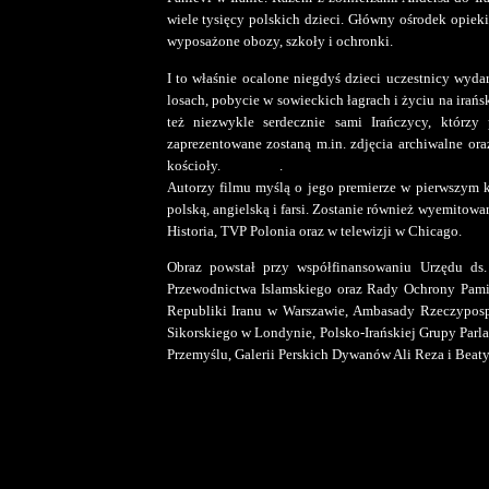
wiele tysięcy polskich dzieci. Główny ośrodek opiek
wyposażone obozy, szkoły i ochronki.
I to właśnie ocalone niegdyś dzieci uczestnicy wyda
losach, pobycie w sowieckich łagrach i życiu na irań
też niezwykle serdecznie sami Irańczycy, którz
zaprezentowane zostaną m.in. zdjęcia archiwalne or
kościoły. .
Autorzy filmu myślą o jego premierze w pierwszym k
polską, angielską i farsi. Zostanie również wyemitow
Historia, TVP Polonia oraz w telewizji w Chicago.
Obraz powstał przy współfinansowaniu Urzędu ds
Przewodnictwa Islamskiego oraz Rady Ochrony Pamię
Republiki Iranu w Warszawie, Ambasady Rzeczypospo
Sikorskiego w Londynie, Polsko-Irańskiej Grupy Parl
Przemyślu, Galerii Perskich Dywanów Ali Reza i Beaty