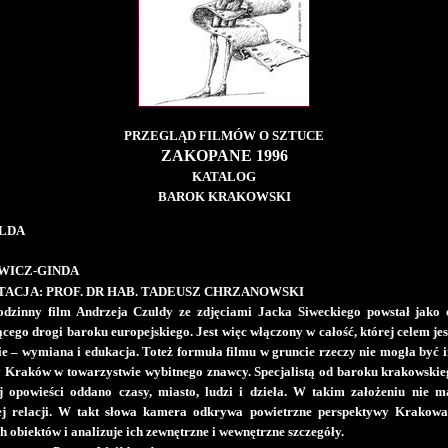
PRZEGLĄD FILMÓW O SZTUCE
ZAKOPANE 1996
KATALOG
BAROK KRAKOWSKI
ULDA
WICZ-GINDA
ACJA: PROF. DR HAB. TADEUSZ CHRZANOWSKI
dzinny film Andrzeja Czuldy ze zdjęciami Jacka Siweckiego powstał jako c
ącego drogi baroku europejskiego. Jest więc włączony w całość, której celem jes
ie – wymiana i edukacja. Toteż formuła filmu w gruncie rzeczy nie mogła być i
Kraków w towarzystwie wybitnego znawcy. Specjalistą od baroku krakowskieg
 opowieści oddano czasy, miasto, ludzi i dzieła. W takim założeniu nie m
ej relacji. W takt słowa kamera odkrywa powietrzne perspektywy Krakowa i
 obiektów i analizuje ich zewnętrzne i wewnętrzne szczegóły.