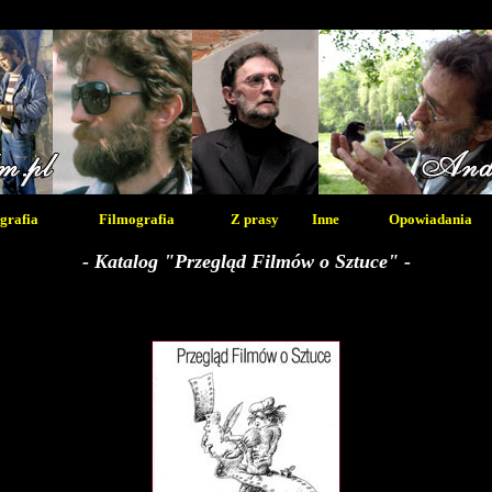
grafia
Filmografia
Z prasy
Inne
Opowiadania
- Katalog "Przegląd Filmów o Sztuce" -