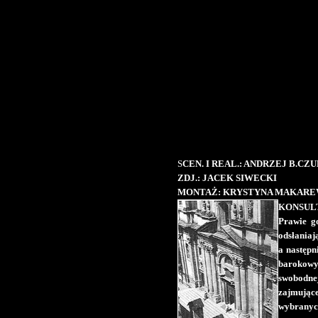
S
CEN. I REAL.: ANDRZEJ B.CZ
ZDJ.: JACEK SIWECKI
MONTAŻ: KRYSTYNA MAKARE
KONSULT
Prawie go
odsłaniaj
a następn
barokowy 
swobodnej
zajmując
wybranych