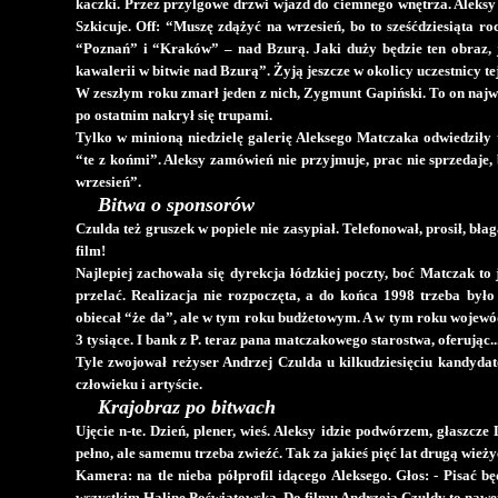
kaczki. Przez przylgowe drzwi wjazd do ciemnego wnętrza. Aleksy
Szkicuje. Off: “Muszę zdążyć na wrzesień, bo to sześćdziesiąta r
“Poznań” i “Kraków” – nad Bzurą. Jaki duży będzie ten obraz, j
kawalerii w bitwie nad Bzurą”. Żyją jeszcze w okolicy uczestnicy tej
W zeszłym roku zmarł jeden z nich, Zygmunt Gapiński. To on najwię
po ostatnim nakrył się trupami.
Tylko w minioną niedzielę galerię Aleksego Matczaka odwiedziły 
“te z końmi”. Aleksy zamówień nie przyjmuje, prac nie sprzedaje, 
wrzesień”.
Bitwa o sponsorów
Czulda też gruszek w popiele nie zasypiał. Telefonował, prosił, bła
film!
Najlepiej zachowała się dyrekcja łódzkiej poczty, boć Matczak to je
przelać. Realizacja nie rozpoczęta, a do końca 1998 trzeba był
obiecał “że da”, ale w tym roku budżetowym. A w tym roku wojewódz
3 tysiące. I bank z P. teraz pana matczakowego starostwa, oferując...
Tyle zwojował reżyser Andrzej Czulda u kilkudziesięciu kandyda
człowieku i artyście.
Krajobraz po bitwach
Ujęcie n-te. Dzień, plener, wieś. Aleksy idzie podwórzem, głaszcze 
pełno, ale samemu trzeba zwieźć. Tak za jakieś pięć lat drugą wież
Kamera: na tle nieba półprofil idącego Aleksego. Głos: - Pisać b
wszystkim Halinę Poświatowską. Do filmu Andrzeja Czuldy to nawet