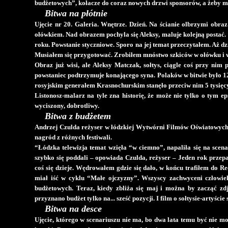
budżetowych”, kołacze do coraz nowych drzwi sponsorów, a żeby mi
Bitwa na płótnie
Ujęcie nr 20. Galeria. Wnętrze. Dzień. Na ścianie olbrzymi obr
ołówkiem. Nad obrazem pochyla się Aleksy, maluje kolejną postać.
roku. Powstanie styczniowe. Sporo na jej temat przeczytałem. Aż dz
Musiałem się przygotować. Zrobiłem mnóstwo szkiców w ołówku i wę
Obraz już wisi, ale Aleksy Matczak, sołtys, ciągle coś przy nim
powstaniec podtrzymuje konającego syna. Polaków w bitwie było 1
rosyjskim generałem Krasnochurskim stanęło przeciw nim 5 tysięcy 
Listonosz-malarz na tyle zna historię, że może nie tylko o tym 
wyciszony, dobrotliwy.
Bitwa z budżetem
Andrzej Czulda reżyser w łódzkiej Wytwórni Filmów Oświatowych. 
nagród z różnych festiwali.
“Łódzka telewizja temat wzięła “w ciemno”, napaliła się na scenari
szybko się poddali – opowiada Czulda, reżyser – Jeden rok przepad
coś się dzieje. Wędrowałem gdzie się dało, w końcu trafiłem do 
miał iść w cyklu “Małe ojczyzny”. Wszyscy zachwyceni człowie
budżetowych. Teraz, kiedy zbliża się maj i można by zacząć zd
przyznano budżet tylko na... sześć pozycji. I film o sołtysie-artyście 
Bitwa na desce
Ujęcie, którego w scenariuszu nie ma, bo dwa lata temu być nie m