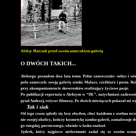
Aleksy Matczak przed swoim zameczkiem-galerią
O DWÓCH TAKICH...
Aleksego poznałem dwa lata temu. Pełne zauroczenie: sołtys i wi
polu zameczek: swoją galerię sztuki. Malarz, rzeźbiarz i poeta. R
przy akompaniamencie skowronków realizujący życiowe pasje.
Po publikacji reportażu o Aleksym w “DŁ”, natychmiast zadzwonił
pytał Andrzej, reżyser filmowy. Po dwóch miesiącach pokazał mi 
Tak i siak
Od tego czasu splotły się losy obydwu, choć każdemu z osobna toczą
nie swojej okolicy, kończy kosmetykę zamku-galerii, zamalowuje d
go onegdaj, porzuconego, właśnie w lasku znalazł.
Jędrek, który najpierw niefortunnie zadał się ze swoim sce