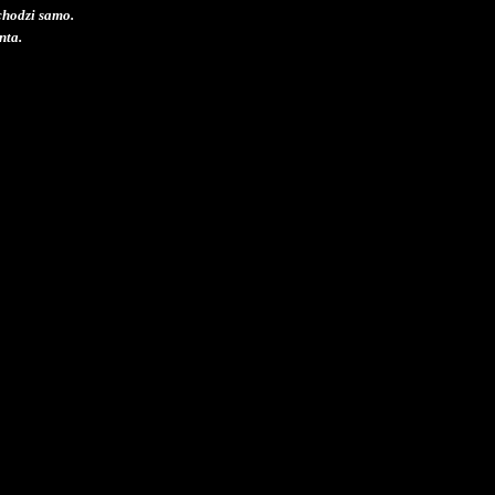
ychodzi samo.
nta.