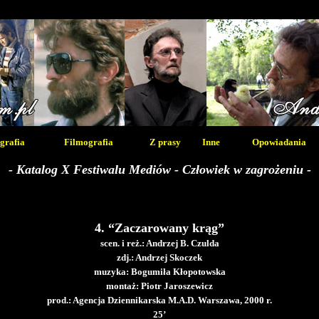
grafia
Filmografia
Z prasy
Inne
Opowiadania
- Katalog X Festiwalu Mediów - Człowiek w zagrożeniu -
4. “Zaczarowany krąg”
scen. i reż.: Andrzej B. Czulda
zdj.: Andrzej Skoczek
muzyka: Bogumiła Kłopotowska
montaż: Piotr Jaroszewicz
prod.: Agencja Dziennikarska M.A.D. Warszawa, 2000 r.
25’