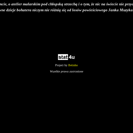
ncie, o atelier malarskim pod chłopską strzechą i o tym, że nic na świecie nie prz
ne dzieje bohatera niczym nie różnią się od losów powieściowego Janka Muzyka
Project by
Betinho
Wszelkie prawa zastrzeżone