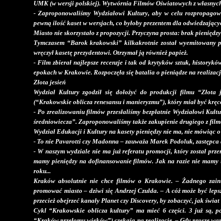
UMK (w wersji polskiej). Wytwórnia Filmów Oświatowych z własnych 
- Zaproponowaliśmy Wydziałowi Kultury, aby w celu rozpropagowan
pewną ilość kaset w wersjach, co byłoby prezentem dla odwiedzającyc
Miasto nie skorzystało z propozycji. Przyczyna prosta: brak pieniędzy
Tymczasem “Barok krakowski” kilkakrotnie został wyemitowany pr
wręczył kasetę prezydentowi. Otrzymał ją również papież.
- Film zbierał najlepsze recenzje i tak od krytyków sztuk, historyk
epokach w Krakowie. Rozpoczęła się batalia o pieniądze na realizacj
Złota jesień
Wydział Kultury zgodził się dołożyć do produkcji filmu “Złota 
(“Krakowskie oblicza renesansu i manieryzmu”), który miał być kręc
- Po zrealizowaniu filmów przesłaliśmy bezpłatnie Wydziałowi Kul
średniowiecza”. Zaproponowaliśmy także zakupienie drugiego z filmó
Wydział Edukacji i Kultury na kasety pieniędzy nie ma, nie mówiąc 
- To nie Pavarotti czy Madonna – zauważa Marek Podoluk, zastępca 
- W naszym wydziale nie ma już referatu promocji, który został pr
mamy pieniędzy na dofinansowanie filmów. Jak na razie nie mamy te
roku...
Kraków absolutnie nie chce filmów o Krakowie. – Żadnego zainte
promować miasto – dziwi się Andrzej Czulda. – A cóż może być lepsz
przecież obejrzeć kanały Planet czy Discovery, by zobaczyć, jak świat
Cykl “Krakowskie oblicza kultury” ma mieć 6 części. 3 już są,
“Kraków przełomu wieków”) czekają na realizację. – Gdy proszę war