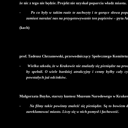
że nic z tego nie będzie. Projekt nie uzyskał poparcia władz miasta.
-
Po co były w takim razie te zachwyty i te gorące słowa po
zamiast narażać nas na przygotowywanie ton papierów
– pyta A
(kach)
prof. Tadeusz Chrzanowski, przewodniczący Społecznego Komite
-
Wielka szkoda, że w Krakowie nie znalazły się pieniądze na pro
by spełnił. O wiele bardziej atrakcyjny i cenny byłby cały 
powstałych już odcinków.
Małgorzata Buyko, starszy kustosz Muzeum Narodowego w Krakow
-
Na filmy takie powinny znaleźć się pieniądze. Są to bowiem d
zareklamować miasto. Liczy się w nich pomysł i fachowość.