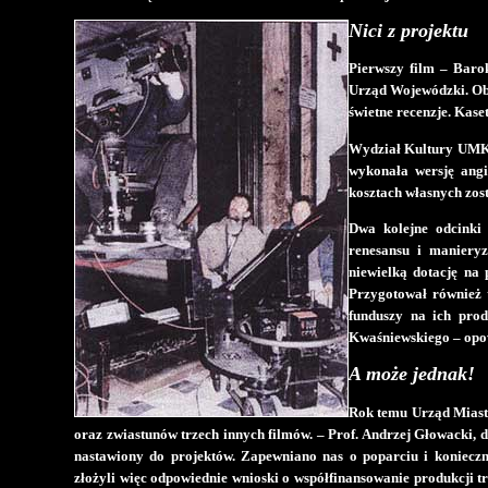
Nici z projektu
Pierwszy film – Baro
Urząd Wojewódzki. Obr
świetne recenzje. Kase
Wydział Kultury UMK d
wykonała wersję angi
kosztach własnych zos
Dwa kolejne odcinki 
renesansu i maniery
niewielką dotację na 
Przygotował również 
funduszy na ich prod
Kwaśniewskiego – opo
A może jednak!
Rok temu Urząd Miast
oraz zwiastunów trzech innych filmów. – Prof. Andrzej Głowacki
nastawiony do projektów. Zapewniano nas o poparciu i koniecz
złożyli więc odpowiednie wnioski o współfinansowanie produkcji trz