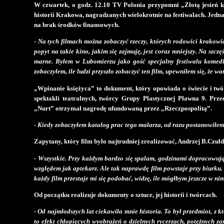
W czwartek, o godz. 12.10 TV Polonia przypomni „Złotą jesień kr
historii Krakowa, nagradzanych wielokrotnie na festiwalach. Jedna
na brak środków finansowych.
- Na tych filmach można zobaczyć rzeczy, których rodowici krakowia
popyt na takie kino, jakim się zajmuję, jest coraz mniejszy. Na szcz
marne. Byłem w Lubomierzu jako gość specjalny festiwalu komedi
zobaczyłem, ile ludzi przyszło zobaczyć ten film, upewniłem się, że wa
„Wpinanie księżyca” to dokument, który opowiada o świecie i twór
spektakli teatralnych, twórcy Grupy Plastycznej Pławna 9. P
„Nurt” otrzymał nagrodę ufundowaną przez „Rzeczpospolitą”.
- Kiedy zobaczyłem katalog prac tego malarza, od razu postanowiłem,
Zapytany, który film było najtrudniej zrealizować, Andrzej B.Czul
- Wszystkie. Przy każdym bardzo się spalam, godzinami dopracowując
względem jak aptekarz. Ale tak naprawdę film powstaje przy biurku.
każdy film przestaje mi się podobać, widzę, ile mógłbym jeszcze w ni
Od początku realizuje dokumenty o sztuce, jej historii i twórcach.
- Od najmłodszych lat ciekawiła mnie historia. To był przedmiot, z 
to efekt chłopięcych wyobrażeń o dzielnych rycerzach, potężnych za