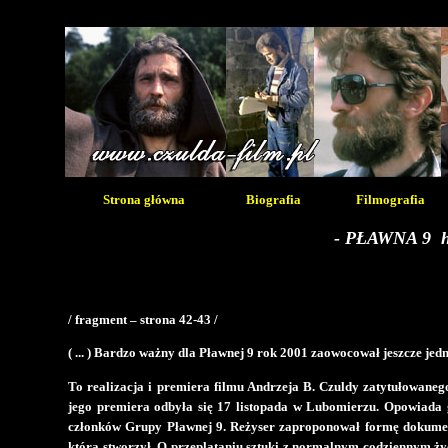
Strona główna
Biografia
Filmografia
-
PŁAWNA 9 his
/ fragment – strona 42-43 /
( ... ) Bardzo ważny dla Pławnej 9 rok 2001 zaowocował jeszcze j
To realizacja i premiera filmu Andrzeja B. Czuldy zatytułowaneg
jego premiera odbyła się 17 listopada w Lubomierzu. Opowiada g
członków Grupy Pławnej 9. Reżyser zaproponował formę dokument
którą stworzył. O przeplataniu sztuki z normalnym codziennym ży