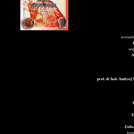
scenariu
wsp
A
prof. dr hab. Andrzej 
T
E
Zofi
kie