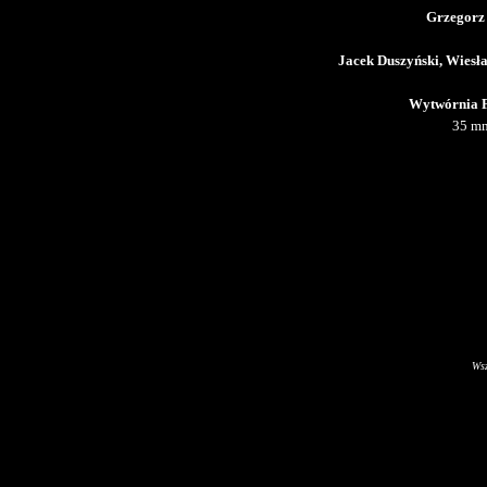
Grzegorz
Jacek Duszyński, Wiesł
Wytwórnia F
35 mm
Wsz