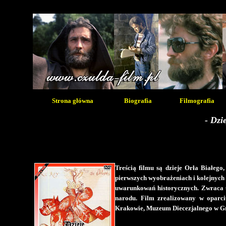
Strona główna
Biografia
Filmografia
- Dzi
Treścią filmu są dzieje Orła Białego
pierwszych wyobrażeniach i kolejnych 
uwarunkowań historycznych. Zwraca u
narodu. Film zrealizowany w oparc
Krakowie, Muzeum Diecezjalnego w Gni