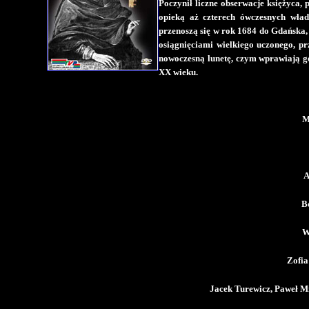
Poczynił liczne obserwacje księżyca, p
opieką aż czterech ówczesnych wła
przenoszą się w rok 1684 do Gdańska,
osiągnięciami wielkiego uczonego, pr
nowoczesną lunetę, czym wprawiają go
XX wieku.
M
A
B
W
Zofi
Jacek Turewicz, Paweł M