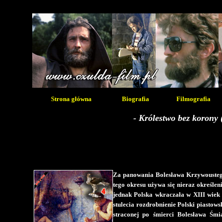
Strona główna
Biografia
Filmografia
- Królestwo bez korony (
Za panowania Bolesława Krzywoustego 
tego okresu używa się nieraz określen
jednak Polska wkraczała w XIII wiek 
stulecia rozdrobnienie Polski piastow
straconej po śmierci Bolesława Śmia