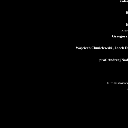
Zofia
B
E
kie
Grzegorz 
Wojciech Chmielewski , Jacek D
prof. Andrzej Nad
film history