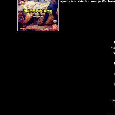
najazdy tatarskie. Koronacja Wacława I
wsp
A
T
opr